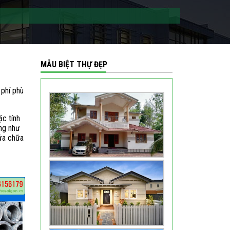
MẪU BIỆT THỰ ĐẸP
 phí phù
c tính
ng như
sửa chữa