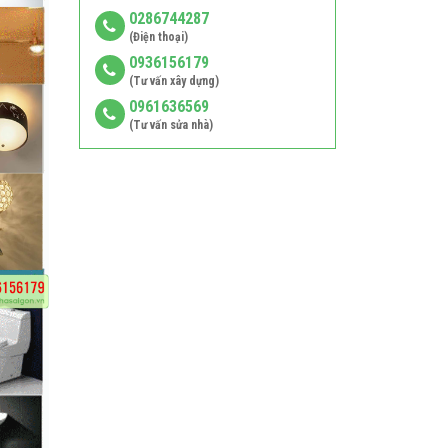
0286744287
(Điện thoại)
0936156179
(Tư vấn xây dựng)
0961636569
(Tư vấn sửa nhà)