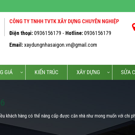
CÔNG TY TNHH TVTK XÂY DỰNG CHUYÊN NGHIỆP
Điện thoại:
0936156179 -
Hotline:
0936156179
Email:
xaydungnhasaigon.vn@gmail.com
G GIÁ
KIẾN TRÚC
XÂY DỰNG
SỬA 
 6
hiều khách hàng có thể nâng cấp được căn nhà như mong muốn với chi ph