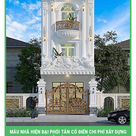
MẪU NHÀ HIỆN ĐẠI PHỐI TÂN CỔ ĐIỂN CHI PHÍ XÂY DỰNG