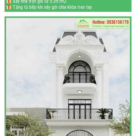
Xây nhà trọn gói từ 5.3tr/m2
T.ặng tủ bếp khi xây gói chìa khóa trao tay
Miễn_phí xin phép xây dựng
Mi