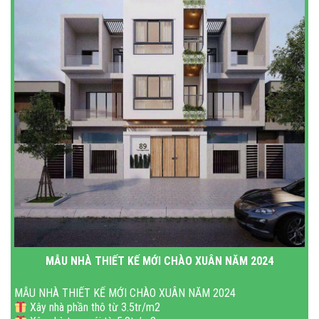
MẪU NHÀ THIẾT KẾ MỚI CHÀO XUÂN NĂM 2024
MẪU NHÀ THIẾT KẾ MỚI CHÀO XUÂN NĂM 2024
Xây nhà phần thô từ 3.5tr/m2