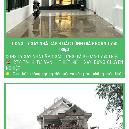
CÔNG TY XÂY NHÀ CẤP 4 GÁC LỬNG GIÁ KHOẢNG 750
TRIỆU .
CÔNG TY XÂY NHÀ CẤP 4 GÁC LỬNG GIÁ KHOẢNG 750 TRIỆU .
CTY TNHH TƯ VẤN – THIẾT KẾ – XÂY DỰNG CHUYÊN
NGHIỆP
Cam kết không ngừng đổi mới và sáng tạo những mẫu thiết
kế thi công tiện lợi, chất lượng, hợp ph