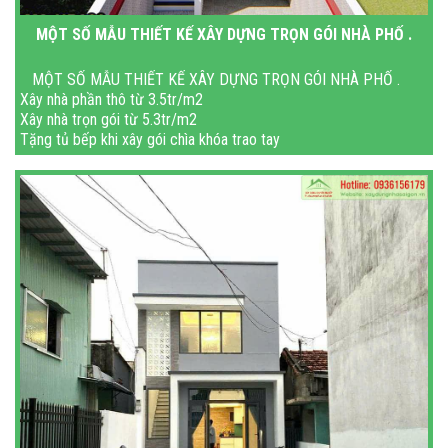
MỘT SỐ MẪU THIẾT KẾ XÂY DỰNG TRỌN GÓI NHÀ PHỐ .
MỘT SỐ MẪU THIẾT KẾ XÂY DỰNG TRỌN GÓI NHÀ PHỐ .
Xây nhà phần thô từ 3.5tr/m2
Xây nhà trọn gói từ 5.3tr/m2
Tặng tủ bếp khi xây gói chìa khóa trao tay
Miễn phí xin phép xây dựng
Miễn phí hồ sơ thiết kế thi công
Bảo h