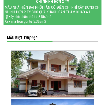
CHỈ NHỈNH HƠN 2 TỶ
MẪU NHÀ HIỆN ĐẠI PHỐI TÂN CỔ ĐIỂN CHI PHÍ XÂY DỰNG CHỈ
NHỈNH HƠN 2 TỶ CHO QUÝ KHÁCH CẦN THAM KHẢO Ạ !
@Xây nhà phần thô từ 3.5tr/m2
Xây nhà trọn gói từ 5.3tr/m2
Tặng tủ bếp khi xây gói chìa khóa trao tay
Miễn phí xin
MẪU BIỆT THỰ ĐẸP