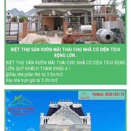
BIỆT THỰ SÂN VƯỜN MÁI THÁI CHO NHÀ CÓ DIỆN TÍCH
RỘNG LỚN .
BIỆT THỰ SÂN VƯỜN MÁI THÁI CHO NHÀ CÓ DIỆN TÍCH RỘNG
LỚN .QUÝ KHÁCH THAM KHẢO Ạ !
@Xây nhà phần thô từ 3.5tr/m2
Xây nhà trọn gói từ 5.3tr/m2
Tặng tủ bếp khi xây gói chìa khóa trao tay
Miễn phí xin phép xây dựng
Miễn