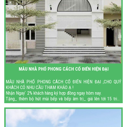
MẪU NHÀ PHỐ PHONG CÁCH CỔ ĐIỂN HIỆN ĐẠI
MẪU NHÀ PHỐ PHONG CÁCH CỔ ĐIỂN HIỆN ĐẠI ,CHO QUÝ
KHÁCH CÓ NHU CẦU THAM KHẢO Ạ !
Nhận Ngay ̉ 2% khách hàng ký hợp đồng ngay hôm nay.
Tặng_ thêm bộ hút mùi bếp và bếp âm trị_ giá lên tới 15 triệu
đồng.
ĐÓN TẾT NGUYÊN ĐÁN 2024 T