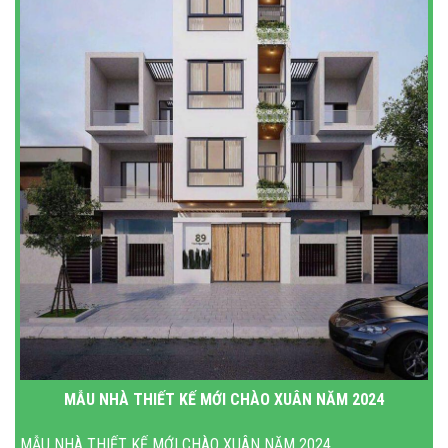
MẪU NHÀ THIẾT KẾ MỚI CHÀO XUÂN NĂM 2024
MẪU NHÀ THIẾT KẾ MỚI CHÀO XUÂN NĂM 2024