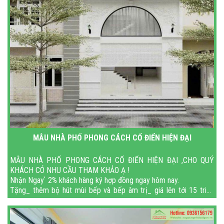
MẪU NHÀ PHỐ PHONG CÁCH CỔ ĐIỂN HIỆN ĐẠI
MẪU NHÀ PHỐ PHONG CÁCH CỔ ĐIỂN HIỆN ĐẠI ,CHO QUÝ
KHÁCH CÓ NHU CẦU THAM KHẢO Ạ !
Nhận Ngay ̉ 2% khách hàng ký hợp đồng ngay hôm nay.
Tặng_ thêm bộ hút mùi bếp và bếp âm trị_ giá lên tới 15 triệu
đồng.
ĐÓN TẾT NGUYÊN ĐÁN 2024 T