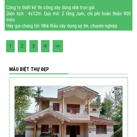
Công ty thiết kế thi công xây dùng nhà trọn gói .
Diện tích : 4x12m .Quy mô: 2 tầng ,tum, chi phí hoàn thiện 900
triệu
Hãy gọi chúng tôi: Nhà thầu xây dựng uy tín, chuyên nghiệp
Cam kết thi công đúng tiến độ để đảm bảo k
1
2
3
4
>>
MẪU BIỆT THỰ ĐẸP