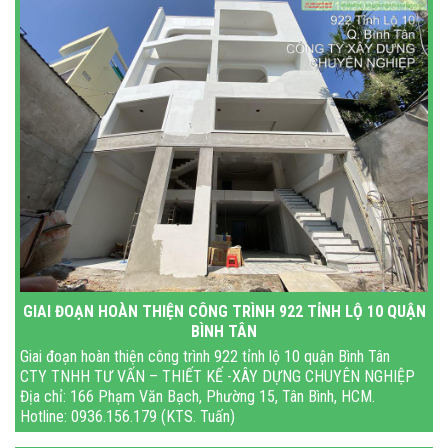
GIAI ĐOẠN HOÀN THIỆN CÔNG TRÌNH 922 TỈNH LỘ 10 QUẬN
BÌNH TÂN
Giai đoạn hoàn thiện công trình 922 tỉnh lộ 10 quận Bình Tân
CTY TNHH TƯ VẤN – THIẾT KẾ -XÂY DỰNG CHUYÊN NGHIỆP
Địa chỉ: 166 Phạm Văn Bạch, Phường 15, Tân Bình, HCM.
Hotline: 0936.156.179 (KTS. Tuấn)
Gmail: xaydungnhasa