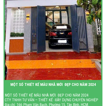
MỘT SỐ THIẾT KẾ MẪU NHÀ MỚI ĐẸP CHO NĂM 2024
MỘT SỐ THIẾT KẾ MẪU NHÀ MỚI ĐẸP CHO NĂM 2024
CTY TNHH TƯ VẤN – THIẾT KẾ -XÂY DỰNG CHUYÊN NGHIỆP
Địa chỉ: 166 Phạm Văn Bạch, Phường 15, Tân Bình, HCM.