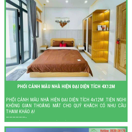
PHỐI CẢNH MẪU NHÀ HIỆN ĐẠI DIỆN TÍCH 4X12M
PHỐI CẢNH MẪU NHÀ HIỆN ĐẠI DIỆN TÍCH 4x12M .TIỆN NGHI
KHÔNG GIAN THOÁNG MÁT CHO QUÝ KHÁCH CÓ NHU CẦU
THAM KHẢO Ạ!
——————-
CTY TNHH TƯ VẤN – THIẾT KẾ -XÂY DỰNG CHUYÊN NGHIỆP
Địa chỉ: 166 Phạm Văn Bạch, Phường 1