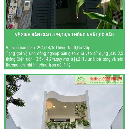
VỆ SINH BÀN GIAO :294/14/5 THỐNG NHẤT,GÒ VẤP.
Vệ sinh bàn giao :294/14/5 Thống Nhất,Gò Vấp.
Tặng gói vệ sinh công nghiệp bàn giao đưa vào sử dụng ,sau 2,5
tháng.Diện tích : 3.5×14.2m,quy mô trệt,2 lầu ,mái bê tông và sân
thượng ,chi phí thi công trọn gói 1 tỷ .
CTY TNHH