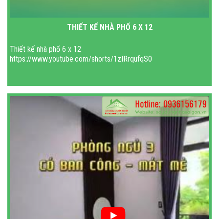
THIẾT KẾ NHÀ PHỐ 6 X 12
Thiết kế nhà phố 6 x 12
https://www.youtube.com/shorts/1zIRrqufqS0