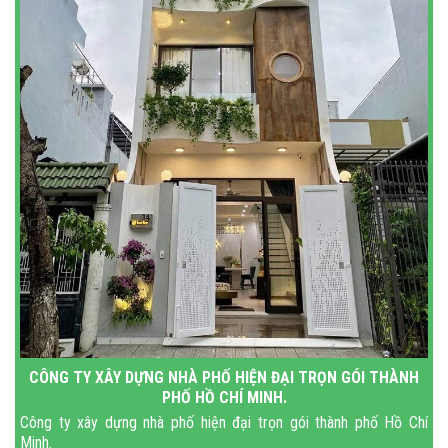
CÔNG TY XÂY DỰNG NHÀ PHỐ HIỆN ĐẠI TRỌN GÓI THÀNH
PHỐ HỒ CHÍ MINH.
Công ty xây dựng nhà phố hiện đại trọn gói thành phố Hồ Chí
Minh.