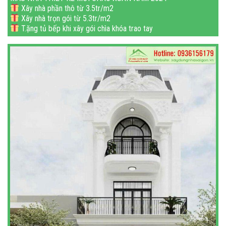
Xây nhà phần thô từ 3.5tr/m2
Xây nhà trọn gói từ 5.3tr/m2
T.ặng tủ bếp khi xây gói chìa khóa trao tay
Miễn_phí xin phép xây dựng
Mi