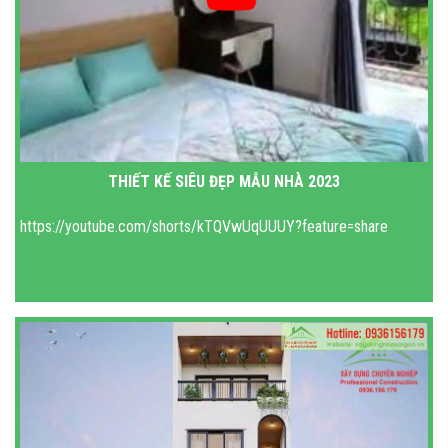
THIẾT KẾ SIÊU ĐẸP MẪU NHÀ 2023
https://youtube.com/shorts/kTQVwUqUUUY?feature=share