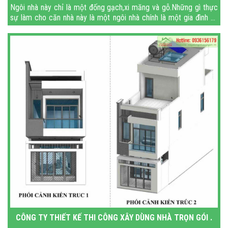
Ngôi nhà này chỉ là một đống gạch,xi măng và gỗ.Những gì thực
sự làm cho căn nhà này là một ngôi nhà chính là một gia đình và
bạn đã có một gia đình hoàn hảo.Chúc
CÔNG TY THIẾT KẾ THI CÔNG XÂY DÙNG NHÀ TRỌN GÓI .