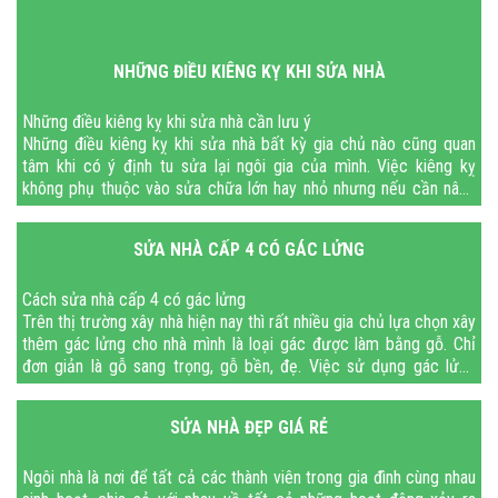
NHỮNG ĐIỀU KIÊNG KỴ KHI SỬA NHÀ
Những điều kiêng kỵ khi sửa nhà cần lưu ý
Những điều kiêng kỵ khi sửa nhà bất kỳ gia chủ nào cũng quan
tâm khi có ý định tu sửa lại ngôi gia của mình. Việc kiêng kỵ
không phụ thuộc vào sửa chữa lớn hay nhỏ nhưng nếu cần nâng
tầng
SỬA NHÀ CẤP 4 CÓ GÁC LỬNG
Cách sửa nhà cấp 4 có gác lửng
Trên thị trường xây nhà hiện nay thì rất nhiều gia chủ lựa chọn xây
thêm gác lửng cho nhà mình là loại gác được làm bằng gỗ. Chỉ
đơn giản là gỗ sang trọng, gỗ bền, đẹ. Việc sử dụng gác lửng
bằng gỗ
SỬA NHÀ ĐẸP GIÁ RẺ
Ngôi nhà là nơi để tất cả các thành viên trong gia đình cùng nhau