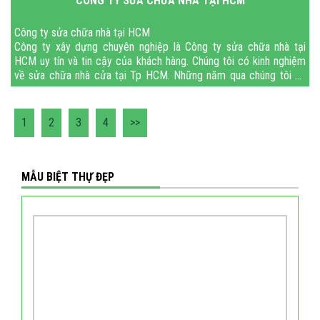
CÔNG TY SỬA CHỮA NHÀ TẠI HCM
Công ty sửa chữa nhà tại HCM
Công ty xây dựng chuyên nghiệp là Công ty sửa chữa nhà tại
HCM uy tín và tin cậy của khách hàng. Chúng tôi có kinh nghiệm
về sửa chữa nhà cửa tại Tp HCM. Những năm qua chúng tôi đã
hoàn thành nhiều cô
1
2
3
4
>>
MẪU BIỆT THỰ ĐẸP