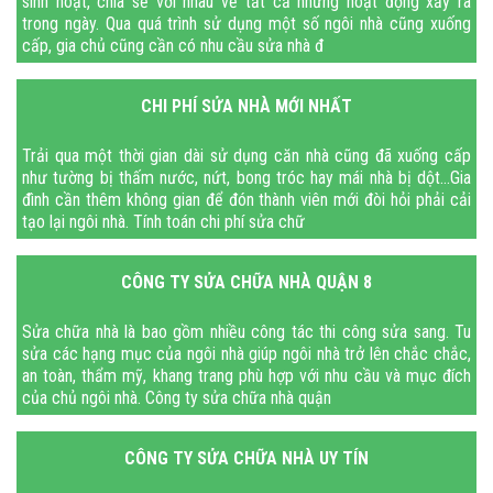
sinh hoạt, chia sẻ với nhau về tất cả những hoạt động xảy ra
trong ngày. Qua quá trình sử dụng một số ngôi nhà cũng xuống
cấp, gia chủ cũng cần có nhu cầu sửa nhà đ
CHI PHÍ SỬA NHÀ MỚI NHẤT
Trải qua một thời gian dài sử dụng căn nhà cũng đã xuống cấp
như tường bị thấm nước, nứt, bong tróc hay mái nhà bị dột…Gia
đình cần thêm không gian để đón thành viên mới đòi hỏi phải cải
tạo lại ngôi nhà. Tính toán chi phí sửa chữ
CÔNG TY SỬA CHỮA NHÀ QUẬN 8
Sửa chữa nhà là bao gồm nhiều công tác thi công sửa sang. Tu
sửa các hạng mục của ngôi nhà giúp ngôi nhà trở lên chắc chắc,
an toàn, thẩm mỹ, khang trang phù hợp với nhu cầu và mục đích
của chủ ngôi nhà. Công ty sửa chữa nhà quận
CÔNG TY SỬA CHỮA NHÀ UY TÍN