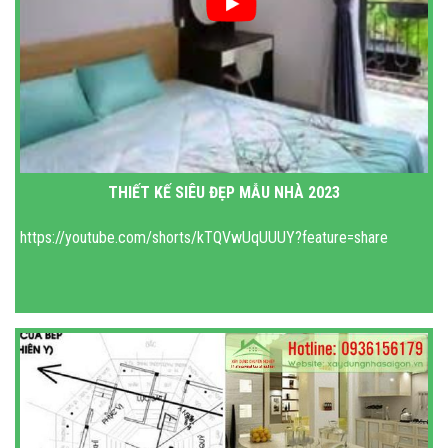
THIẾT KẾ SIÊU ĐẸP MẪU NHÀ 2023
https://youtube.com/shorts/kTQVwUqUUUY?feature=share