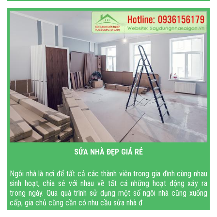
bằng gỗ
SỬA NHÀ ĐẸP GIÁ RẺ
Ngôi nhà là nơi để tất cả các thành viên trong gia đình cùng nhau
sinh hoạt, chia sẻ với nhau về tất cả những hoạt động xảy ra
trong ngày. Qua quá trình sử dụng một số ngôi nhà cũng xuống
cấp, gia chủ cũng cần có nhu cầu sửa nhà đ