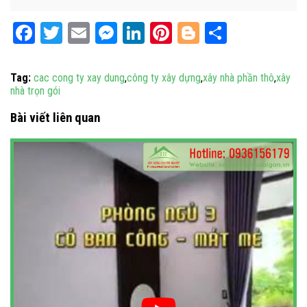
Facebook
Twitter
Email
Messenger
LinkedIn
Pinterest
Blogger
Share
Tag:
cac cong ty xay dung
,
công ty xây dựng
,
xây nhà phần thô
,
xây
nhà trọn gói
Bài viết liên quan