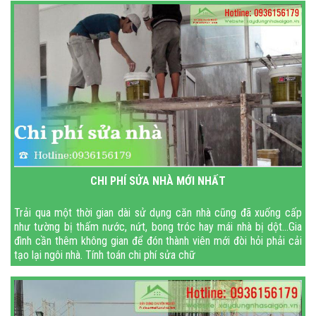
CHI PHÍ SỬA NHÀ MỚI NHẤT
Trải qua một thời gian dài sử dụng căn nhà cũng đã xuống cấp
như tường bị thấm nước, nứt, bong tróc hay mái nhà bị dột…Gia
đình cần thêm không gian để đón thành viên mới đòi hỏi phải cải
tạo lại ngôi nhà. Tính toán chi phí sửa chữ