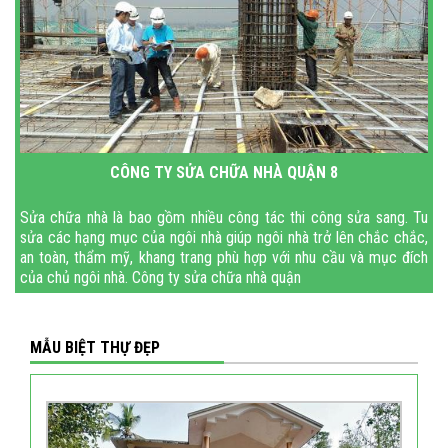
CÔNG TY SỬA CHỮA NHÀ QUẬN 8
Sửa chữa nhà là bao gồm nhiều công tác thi công sửa sang. Tu
sửa các hạng mục của ngôi nhà giúp ngôi nhà trở lên chắc chắc,
an toàn, thẩm mỹ, khang trang phù hợp với nhu cầu và mục đích
của chủ ngôi nhà. Công ty sửa chữa nhà quận
MẪU BIỆT THỰ ĐẸP