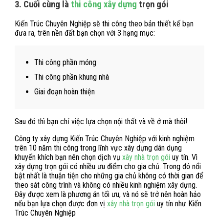
3. Cuối cùng là
thi công xây dựng
trọn gói
Kiến Trúc Chuyên Nghiệp sẽ thi công theo bản thiết kế bạn
đưa ra, trên nền đất bạn chọn với 3 hạng mục:
Thi công phần móng
Thi công phần khung nhà
Giai đoạn hoàn thiện
Sau đó thì bạn chỉ việc lựa chọn nội thất và về ở mà thôi!
Công ty xây dựng Kiến Trúc Chuyên Nghiệp với kinh nghiệm
trên 10 năm thi công trong lĩnh vực xây dựng dân dụng
khuyến khích bạn nên chọn dịch vụ
xây nhà trọn gói
uy tín. Vì
xây dựng trọn gói có nhiều ưu điểm cho gia chủ. Trong đó nổi
bật nhất là thuận tiện cho những gia chủ không có thời gian để
theo sát công trình và không có nhiều kinh nghiệm xây dựng.
Đây được xem là phương án tối ưu, và nó sẽ trở nên hoàn hảo
nếu bạn lựa chọn được đơn vị
xây nhà trọn gói
uy tín như Kiến
Trúc Chuyên Nghiệp