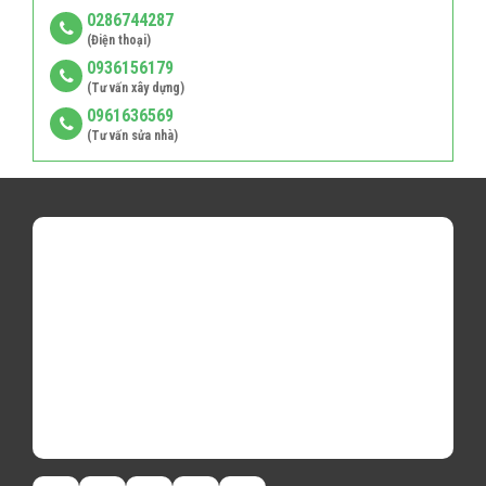
0286744287
(Điện thoại)
0936156179
(Tư vấn xây dựng)
0961636569
(Tư vấn sửa nhà)