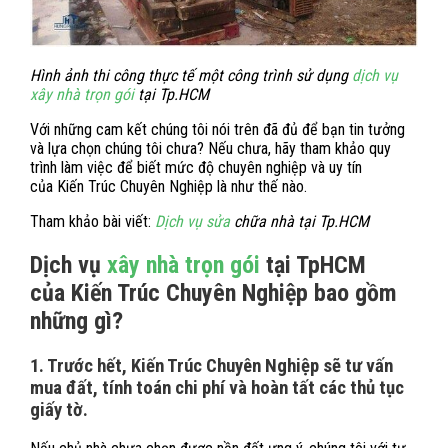
Hình ảnh thi công thực tế một công trình sử dụng
dịch vụ
xây nhà trọn gói
tại Tp.HCM
Với những cam kết chúng tôi nói trên đã đủ để bạn tin tưởng
và lựa chọn chúng tôi chưa? Nếu chưa, hãy tham khảo quy
trình làm việc để biết mức độ chuyên nghiệp và uy tín
của Kiến Trúc Chuyên Nghiệp là như thế nào.
Tham khảo bài viết:
Dịch vụ
sửa
chữa nhà tại Tp.HCM
Dịch vụ
xây nhà trọn gói
tại TpHCM
của Kiến Trúc Chuyên Nghiệp bao gồm
những gì?
1. Trước hết, Kiến Trúc Chuyên Nghiệp sẽ tư vấn
mua đất, tính toán chi phí và hoàn tất các thủ tục
giấy tờ.