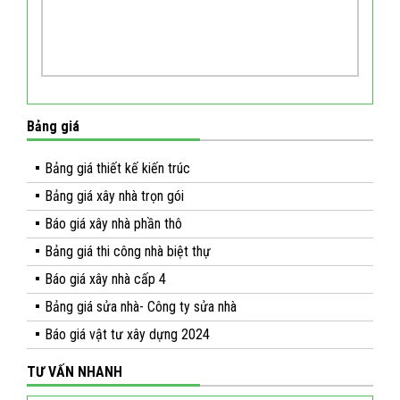
Bảng giá
Bảng giá thiết kế kiến trúc
Bảng giá xây nhà trọn gói
Báo giá xây nhà phần thô
Bảng giá thi công nhà biệt thự
Báo giá xây nhà cấp 4
Bảng giá sửa nhà- Công ty sửa nhà
Báo giá vật tư xây dựng 2024
TƯ VẤN NHANH