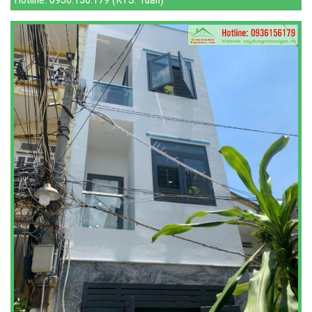
Gmail: xaydungnhasa