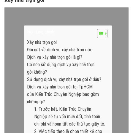
Nội dung chính
Xây nhà trọn gói
Đôi nét về dịch vụ xây nhà trọn gói
Dịch vụ xây nhà trọn gói là gì?
Có nên sử dụng dịch vụ xây nhà trọn
gói không?
Sử dụng dịch vụ xây nhà trọn gói ở đâu?
Dịch vụ xây nhà trọn gói tại TpHCM
của Kiến Trúc Chuyên Nghiệp bao gồm
những gì?
1. Trước hết, Kiến Trúc Chuyên
Nghiệp sẽ tư vấn mua đất, tính toán
chi phí và hoàn tất các thủ tục giấy tờ.
2. Việc tiếp theo là chọn thiết kế cho