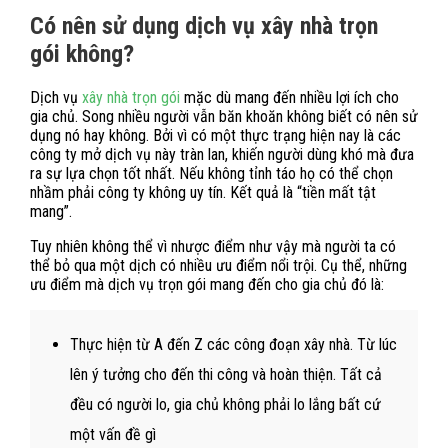
Có nên sử dụng dịch vụ xây nhà trọn
gói không?
Dịch vụ
xây nhà trọn gói
mặc dù mang đến nhiều lợi ích cho
gia chủ. Song nhiều người vẫn băn khoăn không biết có nên sử
dụng nó hay không. Bởi vì có một thực trạng hiện nay là các
công ty mở dịch vụ này tràn lan, khiến người dùng khó mà đưa
ra sự lựa chọn tốt nhất. Nếu không tỉnh táo họ có thể chọn
nhầm phải công ty không uy tín. Kết quả là “tiền mất tật
mang”.
Tuy nhiên không thể vì nhược điểm như vậy mà người ta có
thể bỏ qua một dịch có nhiều ưu điểm nổi trội. Cụ thể, những
ưu điểm mà dịch vụ trọn gói mang đến cho gia chủ đó là:
Thực hiện từ A đến Z các công đoạn xây nhà. Từ lúc
lên ý tưởng cho đến thi công và hoàn thiện. Tất cả
đều có người lo, gia chủ không phải lo lắng bất cứ
một vấn đề gì