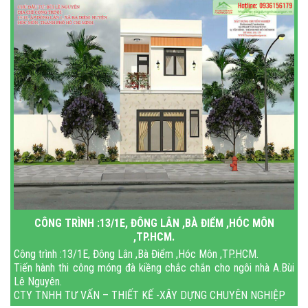
CÔNG TRÌNH :13/1E, ĐÔNG LÂN ,BÀ ĐIỂM ,HÓC MÔN
,TP.HCM.
Công trình :13/1E, Đông Lân ,Bà Điểm ,Hóc Môn ,TP.HCM.
Tiến hành thi công móng đà kiềng chắc chắn cho ngôi nhà A.Bùi
Lê Nguyên.
CTY TNHH TƯ VẤN – THIẾT KẾ -XÂY DỰNG CHUYÊN NGHIỆP