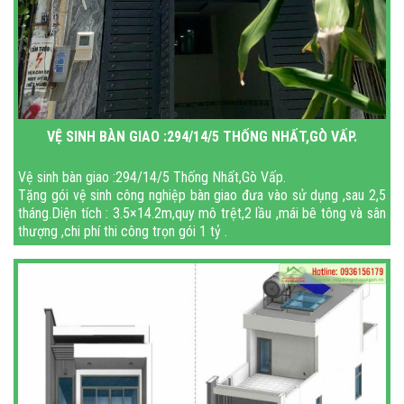
VỆ SINH BÀN GIAO :294/14/5 THỐNG NHẤT,GÒ VẤP.
Vệ sinh bàn giao :294/14/5 Thống Nhất,Gò Vấp.
Tặng gói vệ sinh công nghiệp bàn giao đưa vào sử dụng ,sau 2,5
tháng.Diện tích : 3.5×14.2m,quy mô trệt,2 lầu ,mái bê tông và sân
thượng ,chi phí thi công trọn gói 1 tỷ .
CTY TNHH