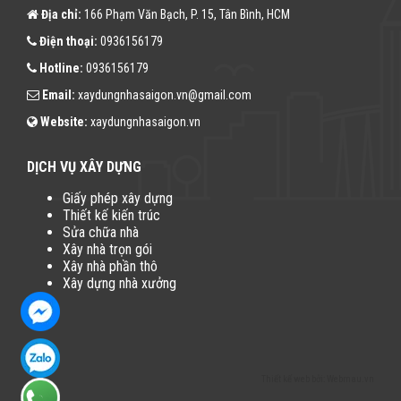
Địa chỉ:
166 Phạm Văn Bạch, P. 15, Tân Bình, HCM
Điện thoại:
0936156179
Hotline:
0936156179
Email:
xaydungnhasaigon.vn@gmail.com
Website:
xaydungnhasaigon.vn
DỊCH VỤ XÂY DỰNG
Giấy phép xây dựng
Thiết kế kiến trúc
Sửa chữa nhà
Xây nhà trọn gói
Xây nhà phần thô
Xây dựng nhà xưởng
Thiết kế web
bởi:
Webmau.vn