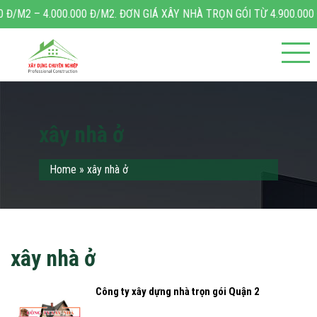
 4.000.000 Đ/M2. ĐƠN GIÁ XÂY NHÀ TRỌN GÓI TỪ 4.900.000 Đ – 6.2
xây nhà ở
Home
»
xây nhà ở
xây nhà ở
Công ty xây dựng nhà trọn gói Quận 2