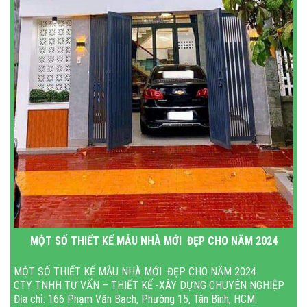
MỘT SỐ THIẾT KẾ MẪU NHÀ MỚI ĐẸP CHO NĂM 2024
MỘT SỐ THIẾT KẾ MẪU NHÀ MỚI ĐẸP CHO NĂM 2024
CTY TNHH TƯ VẤN – THIẾT KẾ -XÂY DỰNG CHUYÊN NGHIỆP
Địa chỉ: 166 Phạm Văn Bạch, Phường 15, Tân Bình, HCM.