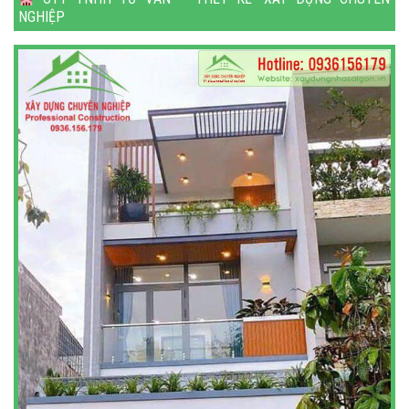
NGHIỆP
Địa chỉ: 166 Phạm Văn Bạch, Phường 15, Tân Bình, HCM.
Hotline: 0936.156.179 ( KTS. Tuấn )