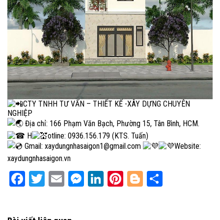
CTY TNHH TƯ VẤN – THIẾT KẾ -XÂY DỰNG CHUYÊN
NGHIỆP
Địa chỉ: 166 Phạm Văn Bạch, Phường 15, Tân Bình, HCM.
H
otline: 0936.156.179 (KTS. Tuấn)
Gmail: xaydungnhasaigon1@gmail.com
Website:
xaydungnhasaigon.vn
Facebook
Twitter
Email
Messenger
LinkedIn
Pinterest
Blogger
Share