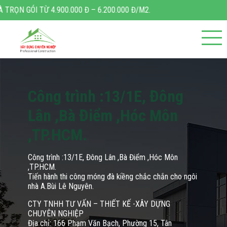
Đ – 6.200.000 Đ/M2.
Công trình :13/1E, Đông
Lân ,Bà Điểm ,Hóc Môn
,TP.HCM.
Công trình :13/1E, Đông Lân ,Bà Điểm ,Hóc Môn
,TP.HCM.
Tiến hành thi công móng đà kiềng chắc chắn cho ngôi
nhà A.Bùi Lê Nguyên.
CTY TNHH TƯ VẤN – THIẾT KẾ -XÂY DỰNG
CHUYÊN NGHIỆP
Địa chỉ: 166 Phạm Văn Bạch, Phường 15, Tân