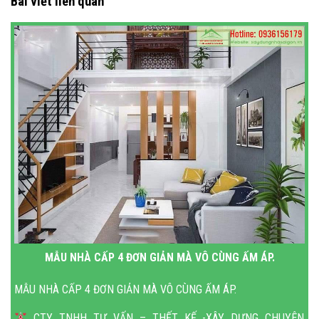
Bài viết liên quan
MẪU NHÀ CẤP 4 ĐƠN GIẢN MÀ VÔ CÙNG ẤM ÁP.
MẪU NHÀ CẤP 4 ĐƠN GIẢN MÀ VÔ CÙNG ẤM ÁP.
CTY TNHH TƯ VẤN – THẾT KẾ -XÂY DỰNG CHUYÊN