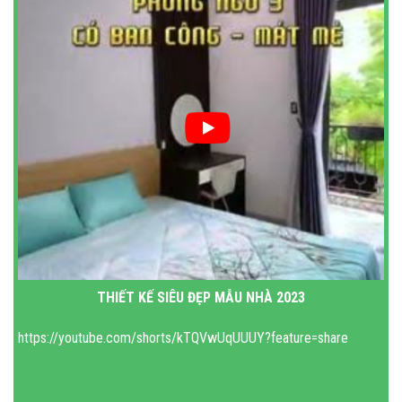
THIẾT KẾ SIÊU ĐẸP MẪU NHÀ 2023
https://youtube.com/shorts/kTQVwUqUUUY?feature=share