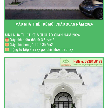
MẪU NHÀ THIẾT KẾ MỚI CHÀO XUÂN NĂM 2024
MẪU NHÀ THIẾT KẾ MỚI CHÀO XUÂN NĂM 2024
Xây nhà phần thô từ 3.5tr/m2
Xây nhà trọn gói từ 5.3tr/m2
T.ặng tủ bếp khi xây gói chìa khóa trao tay
Miễn_phí xin phép xây dựng
Mi