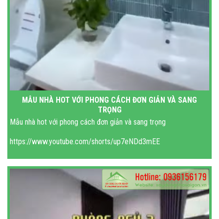
MẪU NHÀ HOT VỚI PHONG CÁCH ĐƠN GIẢN VÀ SANG
TRỌNG
Mẫu nhà hot với phong cách đơn giản và sang trọng
https://www.youtube.com/shorts/up7eNDd3mEE