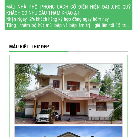
MẪU NHÀ PHỐ PHONG CÁCH CỔ ĐIỂN HIỆN ĐẠI ,CHO QUÝ
KHÁCH CÓ NHU CẦU THAM KHẢO Ạ !
Nhận Ngay ̉ 2% khách hàng ký hợp đồng ngay hôm nay.
Tặng_ thêm bộ hút mùi bếp và bếp âm trị_ giá lên tới 15 triệu
đồng.
ĐÓN TẾT NGUYÊN ĐÁN 2024 T
MẪU BIỆT THỰ ĐẸP