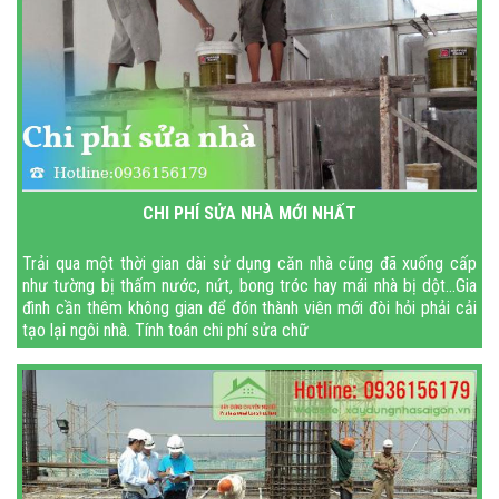
CHI PHÍ SỬA NHÀ MỚI NHẤT
Trải qua một thời gian dài sử dụng căn nhà cũng đã xuống cấp
như tường bị thấm nước, nứt, bong tróc hay mái nhà bị dột…Gia
đình cần thêm không gian để đón thành viên mới đòi hỏi phải cải
tạo lại ngôi nhà. Tính toán chi phí sửa chữ