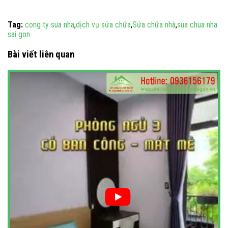
Tag:
cong ty sua nha
,
dịch vụ sửa chữa
,
Sửa chữa nhà
,
sua chua nha
sai gon
Bài viết liên quan