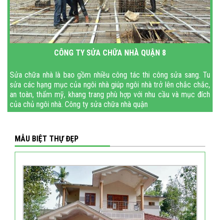
CÔNG TY SỬA CHỮA NHÀ QUẬN 8
Sửa chữa nhà là bao gồm nhiều công tác thi công sửa sang. Tu
sửa các hạng mục của ngôi nhà giúp ngôi nhà trở lên chắc chắc,
an toàn, thẩm mỹ, khang trang phù hợp với nhu cầu và mục đích
của chủ ngôi nhà. Công ty sửa chữa nhà quận
MẪU BIỆT THỰ ĐẸP