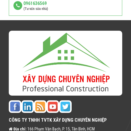
0961636569
(Tư vấn sửa nhà)
CÔNG TY TNHH TVTK XÂY DỰNG CHUYÊN NGHIỆP
Địa chỉ:
166 Phạm Văn Bạch, P. 15, Tân Bình, HCM