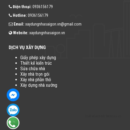
Điện thoại:
0936156179
Hotline:
0936156179
Email:
xaydungnhasaigon.vn@gmail.com
Website:
xaydungnhasaigon.vn
DỊCH VỤ XÂY DỰNG
Giấy phép xây dựng
Thiết kế kiến trúc
Sửa chữa nhà
Xây nhà trọn gói
Xây nhà phần thô
Xây dựng nhà xưởng
Thiết kế web
bởi:
Webmau.vn