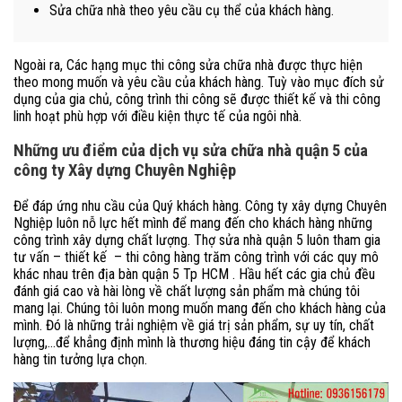
Sửa chữa nhà theo yêu cầu cụ thể của khách hàng.
Ngoài ra, Các hạng mục thi công sửa chữa nhà được thực hiện
theo mong muốn và yêu cầu của khách hàng. Tuỳ vào mục đích sử
dụng của gia chủ, công trình thi công sẽ được thiết kế và thi công
linh hoạt phù hợp với điều kiện thực tế của ngôi nhà.
Những ưu điểm của dịch vụ sửa chữa nhà quận 5 của
công ty Xây dựng Chuyên Nghiệp
Để đáp ứng nhu cầu của Quý khách hàng.
Công ty xây dựng Chuyên
Nghiệp
luôn nỗ lực hết mình để mang đến cho khách hàng những
công trình xây dựng chất lượng. Thợ sửa nhà quận 5 luôn tham gia
tư vấn – thiết kế – thi công hàng trăm công trình với các quy mô
khác nhau trên địa bàn quận 5 Tp HCM . Hầu hết các gia chủ đều
đánh giá cao và hài lòng về chất lượng sản phẩm mà chúng tôi
mang lại. Chúng tôi luôn mong muốn mang đến cho khách hàng của
mình. Đó là những trải nghiệm về giá trị sản phẩm, sự uy tín, chất
lượng,…để khẳng định mình là thương hiệu đáng tin cậy để khách
hàng tin tưởng lựa chọn.