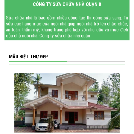
CÔNG TY SỬA CHỮA NHÀ QUẬN 8
Sửa chữa nhà là bao gồm nhiều công tác thi công sửa sang. Tu
sửa các hạng mục của ngôi nhà giúp ngôi nhà trở lên chắc chắc,
an toàn, thẩm mỹ, khang trang phù hợp với nhu cầu và mục đích
của chủ ngôi nhà. Công ty sửa chữa nhà quận
MẪU BIỆT THỰ ĐẸP