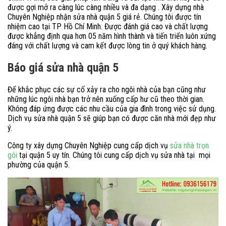
được gợi mở ra càng lúc càng nhiều và đa dạng . Xây dựng nhà
Chuyên Nghiệp nhận sửa nhà quận 5 giá rẻ. Chúng tôi được tín
nhiệm cao tại TP Hồ Chí Minh. Được đánh giá cao và chất lượng
được khẳng định qua hơn 05 năm hình thành và tiến triển luôn xứng
đáng với chất lượng và cam kết được lòng tin ở quý khách hàng.
Báo giá sửa nhà quận 5
Để khắc phục các sự cố xảy ra cho ngôi nhà của bạn cũng như
những lúc ngôi nhà bạn trở nên xuống cấp hư cũ theo thời gian.
Không đáp ứng được các nhu cầu của gia đình trong việc sử dụng.
Dịch vụ sửa nhà quận 5 sẽ giúp bạn có được căn nhà mới đẹp như
ý.
Công ty xây dựng Chuyên Nghiệp cung cấp dịch vụ
sửa nhà trọn
gói
tại quận 5 uy tín. Chúng tôi cung cấp dịch vụ sửa nhà tại mọi
phường của quận 5.