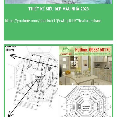
THIẾT KẾ SIÊU ĐẸP MẪU NHÀ 2023
https://youtube.com/shorts/kTQVwUqUUUY?feature=share