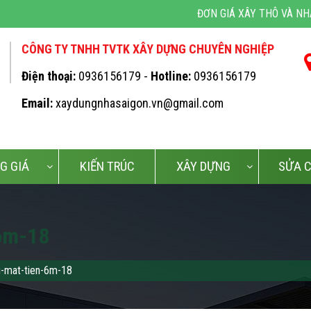
ĐƠN GIÁ XÂY THÔ VÀ NHÂN CÔN
CÔNG TY TNHH TVTK XÂY DỰNG CHUYÊN NGHIỆP
Điện thoại:
0936156179 -
Hotline:
0936156179
Email:
xaydungnhasaigon.vn@gmail.com
G GIÁ
KIẾN TRÚC
XÂY DỰNG
SỬA 
6m-18
g-mat-tien-6m-18