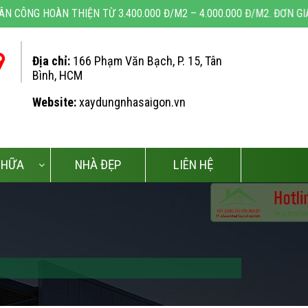
G HOÀN THIỆN TỪ 3.400.000 Đ/M2 – 4.000.000 Đ/M2. ĐƠN GIÁ XÂY 
Địa chỉ:
166 Phạm Văn Bạch, P. 15, Tân
Bình, HCM
Website:
xaydungnhasaigon.vn
CHỮA
NHÀ ĐẸP
LIÊN HỆ