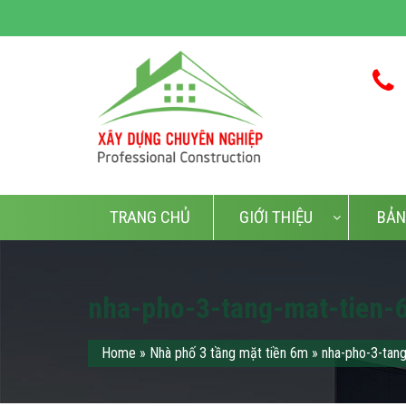
TRANG CHỦ
GIỚI THIỆU
BẢN
nha-pho-3-tang-mat-tien-
Home
»
Nhà phố 3 tầng mặt tiền 6m
»
nha-pho-3-tan