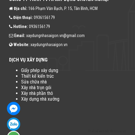
Địa chỉ:
166 Phạm Văn Bạch, P. 15, Tân Bình, HCM
Điện thoại:
0936156179
Hotline:
0936156179
Email:
xaydungnhasaigon.vn@gmail.com
Website:
xaydungnhasaigon.vn
DỊCH VỤ XÂY DỰNG
Giấy phép xây dựng
Thiết kế kiến trúc
Sửa chữa nhà
Xây nhà trọn gói
Xây nhà phần thô
Xây dựng nhà xưởng
Thiết kế web
bởi:
Webmau.vn