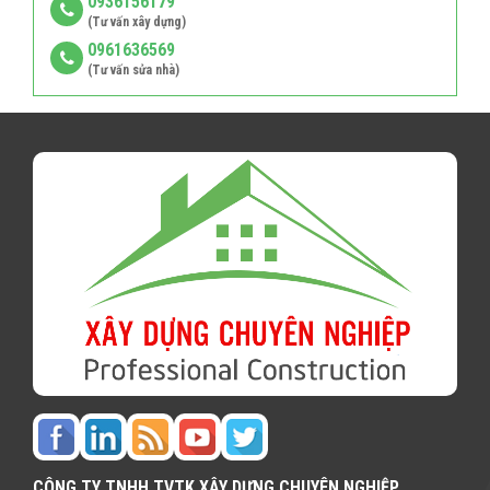
0936156179
(Tư vấn xây dựng)
0961636569
(Tư vấn sửa nhà)
CÔNG TY TNHH TVTK XÂY DỰNG CHUYÊN NGHIỆP