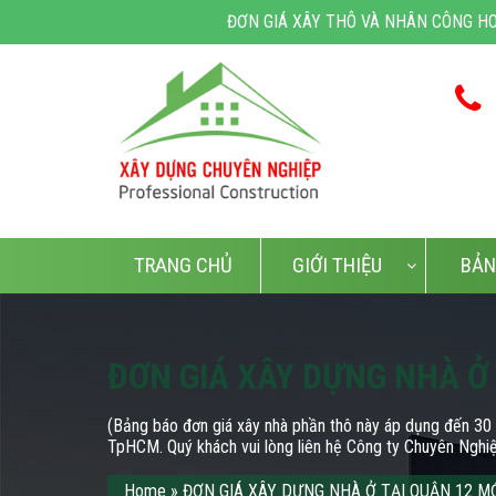
ĐƠN GIÁ XÂY THÔ VÀ NHÂN CÔNG HOÀN THIỆN TỪ 3.40
TRANG CHỦ
GIỚI THIỆU
BẢN
ĐƠN GIÁ XÂY DỰNG NHÀ Ở
(Bảng báo đơn giá xây nhà phần thô này áp dụng đến 30 t
TpHCM. Quý khách vui lòng liên hệ Công ty Chuyên Nghi
Home
»
ĐƠN GIÁ XÂY DỰNG NHÀ Ở TẠI QUẬN 12 M