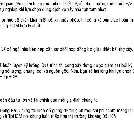
iên quan đến nhiều hạng mục như: Thiết kế, nề, điện, nước, mộc, sắt, v/v.
 sự nghiệp khi lựa chọn đúng dịch vụ xây nhà tận tâm nhất.
 hào sẽ triển khai thiết kế, xin giấy phép, thi công và bàn giao hoàn th
 gói TpHCM hợp lý nhất.
Để có ngôi nhà bền đẹp cần sự phối hợp đồng bộ giữa thiết kế, thợ xây,
 huấn luyện kỹ lưỡng. Quá trình thi công xây dựng được giám sát bởi kỹ 
ng số lượng, chủng loại và nguồn gốc. Nên, bạn sẽ hài lòng khi lựa chọn 
2 – TpHCM.
oản đầu tư lớn về tài chính của mỗi gia đình chúng ta.
ồng Nai. Chúng tôi luôn cố giắng để tối giản mọi chi phí nhằm mang lại 
êng và TpHCM nói chung luôn thấp hơn thị trường khoảng 05-10%.