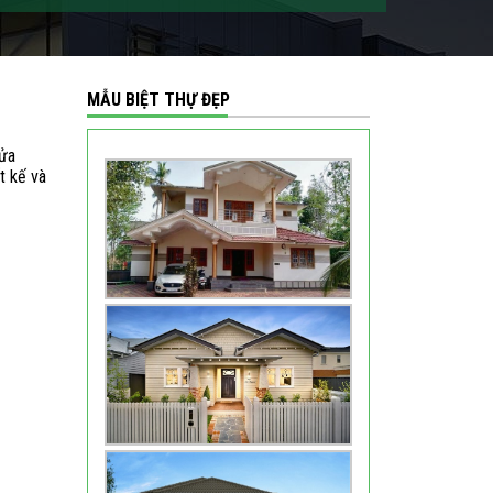
MẪU BIỆT THỰ ĐẸP
sửa
t kế và