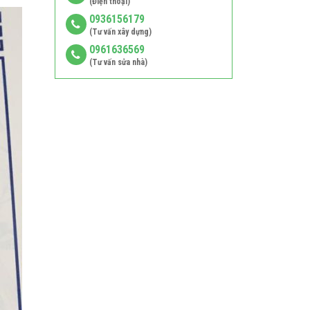
(Điện thoại)
0936156179
(Tư vấn xây dựng)
0961636569
(Tư vấn sửa nhà)