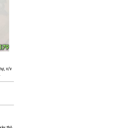
hự, v/v
.
xây thô