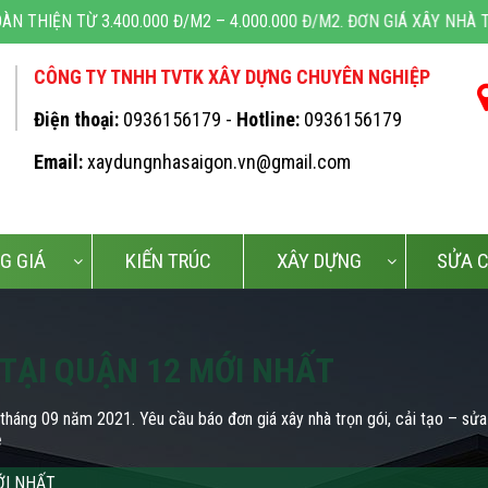
0.000 Đ/M2 – 4.000.000 Đ/M2. ĐƠN GIÁ XÂY NHÀ TRỌN GÓI TỪ 4.90
CÔNG TY TNHH TVTK XÂY DỰNG CHUYÊN NGHIỆP
Điện thoại:
0936156179 -
Hotline:
0936156179
Email:
xaydungnhasaigon.vn@gmail.com
G GIÁ
KIẾN TRÚC
XÂY DỰNG
SỬA 
 TẠI QUẬN 12 MỚI NHẤT
háng 09 năm 2021. Yêu cầu báo đơn giá xây nhà trọn gói, cải tạo – sửa 
ệ
ỚI NHẤT