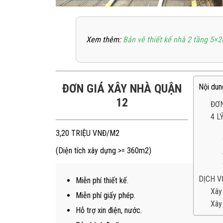
Xem thêm:
Bản vẽ thiết kế nhà 2 tầng 5×2
ĐƠN GIÁ XÂY NHÀ QUẬN
Nội dun
12
ĐƠN
4 L
3,20 TRIỆU VNĐ/M2
(Diện tích xây dựng >= 360m2)
DỊCH V
Miễn phí thiết kế.
Xây
Miễn phí giấy phép.
Xây 
Hỗ trợ xin điện, nước.