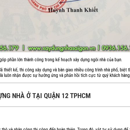
 góp phần lớn thành công trong kế hoạch xây dựng ngôi nhà của bạn.
 thiết kế, thi công xây dựng và bàn giao nhiều công trình nhà phố, biệt t
là luôn nhận được sự hưởng ứng và phản hồi tích cực từ quý khách hàng
ỰNG NHÀ Ở TẠI QUẬN 12 TPHCM
 thô và nhân công thi công đến hoàn thiện. Trong đó, vật tư sử dụng để 