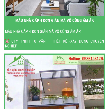
MẪU NHÀ CẤP 4 ĐƠN GIẢN MÀ VÔ CÙNG ẤM ÁP.
MẪU NHÀ CẤP 4 ĐƠN GIẢN MÀ VÔ CÙNG ẤM ÁP.
CTY TNHH TƯ VẤN – THẾT KẾ -XÂY DỰNG CHUYÊN
NGHIỆP
Địa chỉ: 166 Phạm Văn Bạch, Phường 15, Tân Bình, HCM.
Hotline: 0936.156.179 ( KTS. Tuấn )