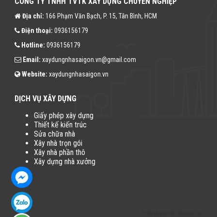
CÔNG TY TNHH TVTK XÂY DỰNG CHUYÊN NGHIỆP
Địa chỉ:
166 Phạm Văn Bạch, P. 15, Tân Bình, HCM
Điện thoại:
0936156179
Hotline:
0936156179
Email:
xaydungnhasaigon.vn@gmail.com
Website:
xaydungnhasaigon.vn
DỊCH VỤ XÂY DỰNG
Giấy phép xây dựng
Thiết kế kiến trúc
Sửa chữa nhà
Xây nhà trọn gói
Xây nhà phần thô
Xây dựng nhà xưởng
Thiết kế web
bởi:
Webmau.vn