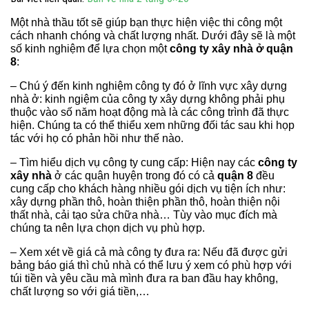
Một nhà thầu tốt sẽ giúp bạn thực hiện việc thi công một
cách nhanh chóng và chất lượng nhất. Dưới đây sẽ là một
số kinh nghiệm để lựa chọn một
công ty xây nhà ở quận
8
:
– Chú ý đến kinh nghiệm công ty đó ở lĩnh vực xây dựng
nhà ở: kinh ngiệm của công ty xây dựng không phải phụ
thuộc vào số năm hoạt động mà là các công trình đã thực
hiện. Chúng ta có thể thiểu xem những đối tác sau khi họp
tác với họ có phản hồi như thế nào.
– Tìm hiểu dịch vụ công ty cung cấp: Hiện nay các
công ty
xây nhà
ở các quận huyện trong đó có cả
quận 8
đều
cung cấp cho khách hàng nhiều gói dịch vụ tiện ích như:
xây dựng phần thô, hoàn thiện phần thô, hoàn thiện nội
thất nhà, cải tạo sửa chữa nhà… Tùy vào mục đích mà
chúng ta nên lựa chọn dịch vụ phù hợp.
– Xem xét về giá cả mà công ty đưa ra: Nếu đã được gửi
bảng báo giá thì chủ nhà có thể lưu ý xem có phù hợp với
túi tiền và yêu cầu mà mình đưa ra ban đầu hay không,
chất lượng so với giá tiền,…