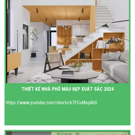
THIẾT KẾ NHÀ PHỐ MẪU ĐẸP XUẤT SẮC 2024
https://www.youtube.com/shorts/k7FCuMsq4b0