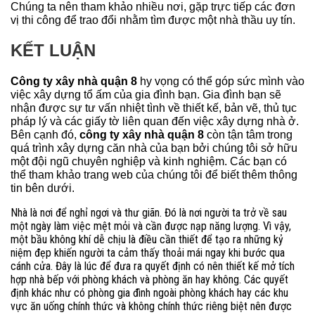
Chúng ta nên tham khảo nhiều nơi, gặp trực tiếp các đơn
vị thi công để trao đổi nhằm tìm được một nhà thầu uy tín.
KẾT LUẬN
Công ty xây nhà quận 8
hy vọng có thể góp sức mình vào
việc xây dựng tổ ấm của gia đình bạn. Gia đình bạn sẽ
nhận được sự tư vấn nhiệt tình về thiết kế, bản vẽ, thủ tục
pháp lý và các giấy tờ liên quan đến việc xây dựng nhà ở.
Bên cạnh đó,
công ty xây nhà quận 8
còn tận tâm trong
quá trình xây dựng căn nhà của bạn bởi chúng tôi sở hữu
một đội ngũ chuyên nghiệp và kinh nghiệm. Các bạn có
thể tham khảo trang web của chúng tôi để biết thêm thông
tin bên dưới.
Nhà là nơi để nghỉ ngơi và thư giãn. Đó là nơi người ta trở về sau
một ngày làm việc mệt mỏi và cần được nạp năng lượng. Vì vậy,
một bầu không khí dễ chịu là điều cần thiết để tạo ra những kỷ
niệm đẹp khiến người ta cảm thấy thoải mái ngay khi bước qua
cánh cửa. Đây là lúc để đưa ra quyết định có nên thiết kế mở tích
hợp nhà bếp với phòng khách và phòng ăn hay không. Các quyết
định khác như có phòng gia đình ngoài phòng khách hay các khu
vực ăn uống chính thức và không chính thức riêng biệt nên được