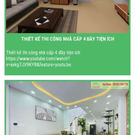
THIẾT KẾ THI CÔNG NHÀ CẤP 4 ĐẦY TIỆN ÍCH
Thiết kế thi công nhà cấp 4 đầy tiện ích
https://www.youtube.com/watch?
v=axkg7JV9KY8&feature=youtu.be