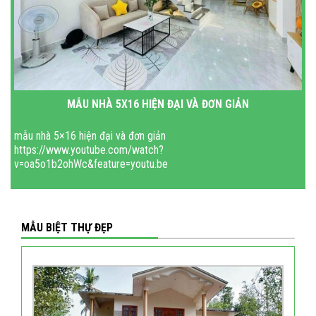
MẪU NHÀ 5X16 HIỆN ĐẠI VÀ ĐƠN GIẢN
mẫu nhà 5×16 hiện đại và đơn giản
https://www.youtube.com/watch?
v=oa5o1b2ohWc&feature=youtu.be
MẪU BIỆT THỰ ĐẸP