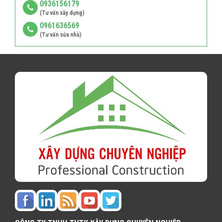
0936156179
(Tư vấn xây dựng)
0961636569
(Tư vấn sửa nhà)