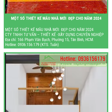
MỘT SỐ THIẾT KẾ MẪU NHÀ MỚI ĐẸP CHO NĂM 2024
MỘT SỐ THIẾT KẾ MẪU NHÀ MỚI ĐẸP CHO NĂM 2024
CTY TNHH TƯ VẤN – THIẾT KẾ -XÂY DỰNG CHUYÊN NGHIỆP
Địa chỉ: 166 Phạm Văn Bạch, Phường 15, Tân Bình, HCM.
Hotline: 0936.156.179 (KTS. Tuấn)
Gmail: xaydungnhasaigon1@gma