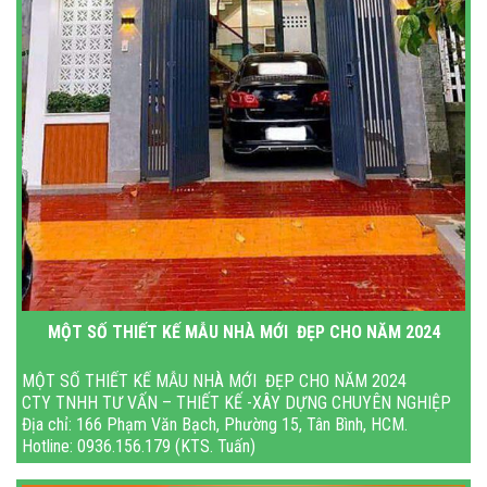
MỘT SỐ THIẾT KẾ MẪU NHÀ MỚI ĐẸP CHO NĂM 2024
MỘT SỐ THIẾT KẾ MẪU NHÀ MỚI ĐẸP CHO NĂM 2024
CTY TNHH TƯ VẤN – THIẾT KẾ -XÂY DỰNG CHUYÊN NGHIỆP
Địa chỉ: 166 Phạm Văn Bạch, Phường 15, Tân Bình, HCM.
Hotline: 0936.156.179 (KTS. Tuấn)
Gmail: xaydungnhasaigon1@gma