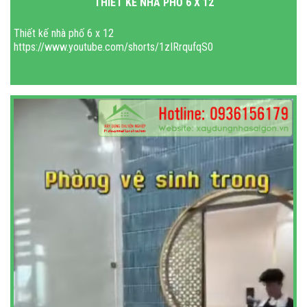
THIẾT KẾ NHÀ PHỐ 6 X 12
Thiết kế nhà phố 6 x 12
https://www.youtube.com/shorts/1zIRrqufqS0