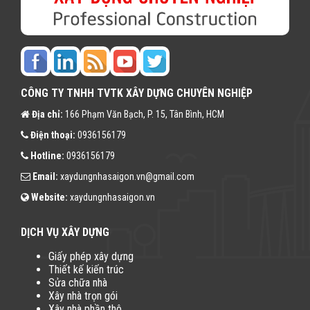
CÔNG TY TNHH TVTK XÂY DỰNG CHUYÊN NGHIỆP
Địa chỉ:
166 Phạm Văn Bạch, P. 15, Tân Bình, HCM
Điện thoại:
0936156179
Hotline:
0936156179
Email:
xaydungnhasaigon.vn@gmail.com
Website:
xaydungnhasaigon.vn
DỊCH VỤ XÂY DỰNG
Giấy phép xây dựng
Thiết kế kiến trúc
Sửa chữa nhà
Xây nhà trọn gói
Xây nhà phần thô