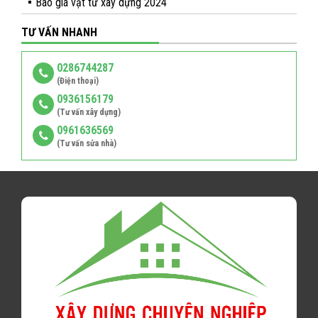
Báo giá vật tư xây dựng 2024
TƯ VẤN NHANH
0286744287
(Điện thoại)
0936156179
(Tư vấn xây dựng)
0961636569
(Tư vấn sửa nhà)