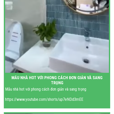
MẪU NHÀ HOT VỚI PHONG CÁCH ĐƠN GIẢN VÀ SANG
TRỌNG
Mẫu nhà hot với phong cách đơn giản và sang trọng
https://www.youtube.com/shorts/up7eNDd3mEE