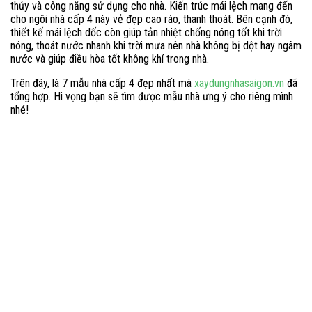
thủy và công năng sử dụng cho nhà. Kiến trúc mái lệch mang đến
cho ngôi nhà cấp 4 này vẻ đẹp cao ráo, thanh thoát. Bên cạnh đó,
thiết kế mái lệch dốc còn giúp tản nhiệt chống nóng tốt khi trời
nóng, thoát nước nhanh khi trời mưa nên nhà không bị dột hay ngâm
nước và giúp điều hòa tốt không khí trong nhà.
Trên đây, là 7 mẫu nhà cấp 4 đẹp nhất mà
xaydungnhasaigon.vn
đã
tổng hợp. Hi vọng bạn sẽ tìm được mẫu nhà ưng ý cho riêng mình
nhé!