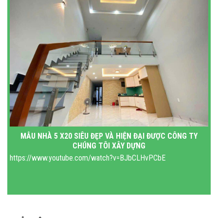
MẪU NHÀ 5 X20 SIÊU ĐẸP VÀ HIỆN ĐẠI ĐƯỢC CÔNG TY
CHÚNG TÔI XÂY DỰNG
https://www.youtube.com/watch?v=BJbCLHvPCbE