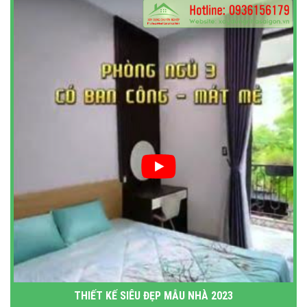
THIẾT KẾ SIÊU ĐẸP MẪU NHÀ 2023