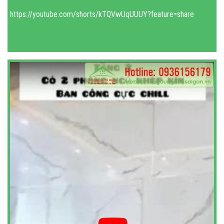
https://youtube.com/shorts/kTQVwUqUUUY?feature=share